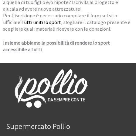
a quella di tuo figlio e/o nipote? Iscrivila al progetto e
aiutala ad avere nuove attrezzature!
Per l’iscrizione è necessario compilare il form sul sito
ufficiale
Tutti uniti lo sport
, sfogliare il catalogo presente e
scegliere quali materiali ricevere con le donazioni.
Insieme abbiamo la possibilità di rendere lo sport
accessibile a tutti
Supermercato Pollio