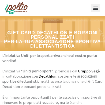
Vai
al
contenuto
GIFT CARD DECATHLON E BORSONI
PERSONALIZZATI
PER LA TUA ASSOCIAZIONE SPORTIVA
DILETTANTISTICA
L’iniziativa Uniti per lo sport arriva anche al nostro punto
vendita!
L’iniziativa
“Uniti per lo sport”
, promossa dal
Gruppo Vegè
in collaborazione con
Decathlon
, sostiene le
associazioni
sportive dilettantistiche
attraverso la donazione di Gift Card
Decathlon e borsoni personalizzati.
È un’importante opportunità per le associazioni sportive di
rinnovare le proprie attrezzature, ma lo è anche